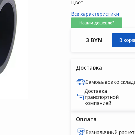
Цвет
Все характеристики
Нашли дешевле?
Муфта
3 BYN
В корз
переходн
НР нПВХ 
— 20 х 3/8
Доставка
Самовывоз со склад
Доставка
транспортной
компанией
Оплата
Безналичный расчет